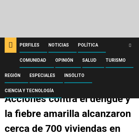
PERFILES
NOTICIAS
POLÍTICA
COMUNIDAD
OPINIÓN
SALUD
TURISMO
Home
Salud
Acciones contra el dengue y la fiebre amarilla alcanzaron cerca de 700
viviendas en diciembre de 2025
REGIÓN
ESPECIALES
INSÓLITO
Salud
CIENCIA Y TECNOLOGÍA
Acciones contra el dengue y
la fiebre amarilla alcanzaron
cerca de 700 viviendas en