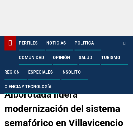
PERFILES
NOTICIAS
POLÍTICA
COMUNIDAD
OPINIÓN
SALUD
TURISMO
Home
Uncategorized
Alborotada lidera modernización del sistema semafórico en
Villavicencio
REGIÓN
ESPECIALES
INSÓLITO
Uncategorized
CIENCIA Y TECNOLOGÍA
Alborotada lidera
modernización del sistema
semafórico en Villavicencio