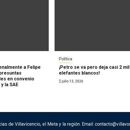
Política
enalmente a Felipe
¡Petro se va pero deja casi 2 mil
presuntas
elefantes blancos!
des en convenio
julio 13, 2026
 y la SAE
cias de Villavicencio, el Meta y la región. Email: contacto@villa