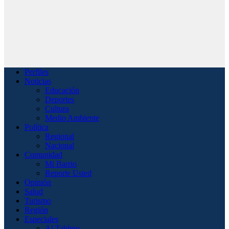
Perfiles
Noticias
Educación
Deportes
Cultura
Medio Ambiente
Política
Regional
Nacional
Comunidad
Mi Barrio
Reporte Usted
Opinión
Salud
Turismo
Región
Especiales
Al Tablero