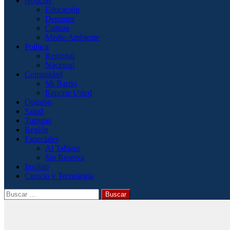
Noticias
Educación
Deportes
Cultura
Medio Ambiente
Política
Regional
Nacional
Comunidad
Mi Barrio
Reporte Usted
Opinión
Salud
Turismo
Región
Especiales
Al Tablero
Sin Reserva
Insólito
Ciencia y Tecnología