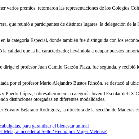
ner varios premios, retornaron las representaciones de los Colegios Co
era, que reunió a participantes de distintos lugares, la delegación de
 en la categoría Especial, donde también fue distinguida con los reco
ficó la calidad que la ha caracterizado; llevándola a ocupar puestos im
e dirige el profesor Juan Camilo Garzón Plaza, fue segunda, y recibió
ada por el profesor Mario Alejandro Bustos Rincón, se destacó al ubica
 y Puerto López, sobresalieron en la categoría Juvenil Escolar del IX 
ndo distinciones otorgadas en diferentes modalidades.
r Yovany Bejarano Rodríguez, la directora de la sección de Maderas es A
balgatas, para garantizar el bienestar animal
el Meta, al acceder al Sello ‘Hecho por Mujer Metense’