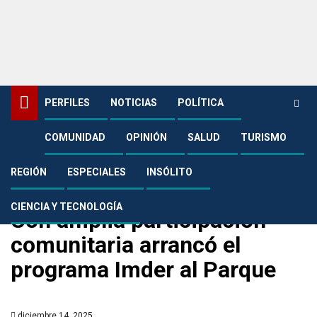
PERFILES
NOTICIAS
POLÍTICA
COMUNIDAD
OPINIÓN
SALUD
TURISMO
Home
Noticias
Deportes
Con amplia participación comunitaria arrancó el programa Imder al
Parque
REGIÓN
ESPECIALES
INSÓLITO
Deportes
CIENCIA Y TECNOLOGÍA
Con amplia participación
comunitaria arrancó el
programa Imder al Parque
diciembre 14, 2025