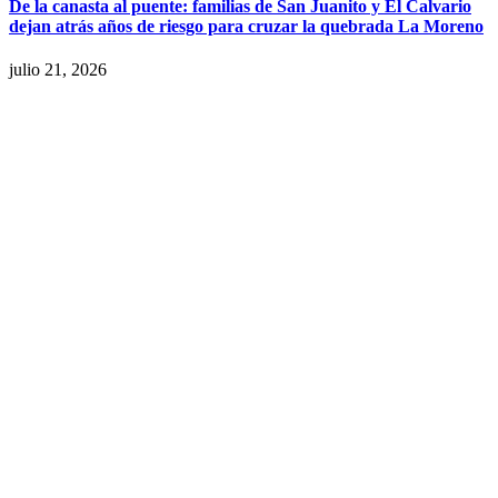
De la canasta al puente: familias de San Juanito y El Calvario
dejan atrás años de riesgo para cruzar la quebrada La Moreno
julio 21, 2026