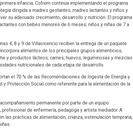
 la primera infancia, Cofrem continúa implementando el programa
rategia dirigida a madres gestantes, madres lactantes y niños y
ver su adecuado crecimiento, desarrollo y nutrición. El programa
lactantes con bebés menores de 6 meses; niños y niñas de 7 a
unas 4, 8 y 9 de Villavicencio reciben la entrega de un paquete
 incorpora alimentos de los principales grupos alimenticios,
leche y productos lácteos; carnes, huevos, leguminosas y mezclas
sidades nutricionales de cada etapa de desarrollo.
portan el 70 % de las Recomendaciones de Ingesta de Energía y
ud y Protección Social como referente para la alimentación de la
en acompañamiento permanente por parte de un equipo
a, profesional de enfermería, pedagoga y artista mediador. A
n las prácticas de alimentación, crianza, estimulación temprana,
niñas.