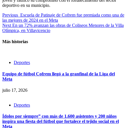
joven y ratificó su compromiso con el fortalecimiento del sector
deportivo en su municipio.
Previous
Escuela de Patinaje de Cofrem fue premiada como una de
las mejores de 2024 en el Meta
Next
En un 72% avanzan las obras de Coliseos Menores de la Villa
Olímpica, en Villavicencio
Más historias
Deportes
Equipo de fútbol Cofrem llegó a la granfinal de la Liga del
Meta
julio 17, 2026
Deportes
Ídolos por siempre” con más de 1.600 asistentes y 200 niños
inspira una fiesta del fútbol que fortalece el tejido social en el
Meta