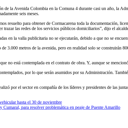
n de la Avenida Colombia en la Comuna 4 durante casi un año, la Adminis
imadamente seis meses.
os resuelto para obtener de Cormacarena toda la documentación, licenc
trazar las redes de los servicios públicos domiciliarios”, dijo el alca
s en la valla publicitaria no se ejecutarán, debido a que no se encuent
 de 3.000 metros de la avenida, pero en realidad solo se construirán 8
 que no está contemplada en el contrato de obra. Y, aunque se mencionó 
contemplados, por lo que serán asumidos por su Administración. También 
 realizó por el sector en compañía de los líderes y presidentes de las 
ehicular hasta el 30 de noviembre
 Cumaral, para resolver problemática en peaje de Puente Amarillo