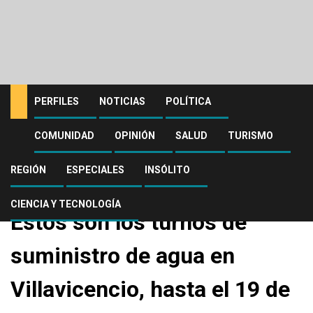
PERFILES
NOTICIAS
POLÍTICA
COMUNIDAD
OPINIÓN
SALUD
TURISMO
Home
Comunidad
Estos son los turnos de suministro de agua en Villavicencio, hasta el 19
de noviembre
REGIÓN
ESPECIALES
INSÓLITO
Comunidad
CIENCIA Y TECNOLOGÍA
Estos son los turnos de
suministro de agua en
Villavicencio, hasta el 19 de