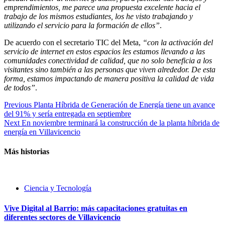
emprendimientos, me parece una propuesta excelente hacia el
trabajo de los mismos estudiantes, los he visto trabajando y
utilizando el servicio para la formación de ellos”
.
De acuerdo con el secretario TIC del Meta,
“con la activación del
servicio de internet en estos espacios les estamos llevando a las
comunidades conectividad de calidad, que no solo beneficia a los
visitantes sino también a las personas que viven alrededor. De esta
forma, estamos impactando de manera positiva la calidad de vida
de todos”
.
Continue
Previous
Planta Híbrida de Generación de Energía tiene un avance
del 91% y sería entregada en septiembre
Reading
Next
En noviembre terminará la construcción de la planta híbrida de
energía en Villavicencio
Más historias
Ciencia y Tecnología
Vive Digital al Barrio: más capacitaciones gratuitas en
diferentes sectores de Villavicencio