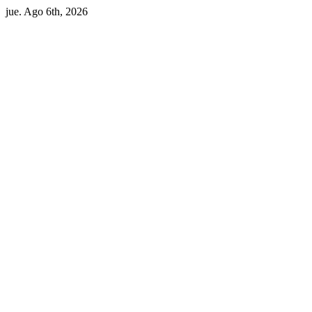
Skip
jue. Ago 6th, 2026
to
content