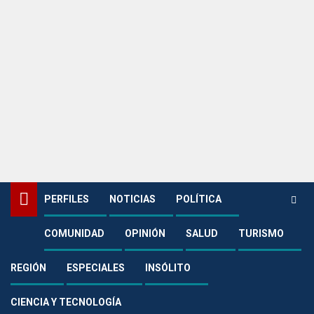
PERFILES
NOTICIAS
POLÍTICA
COMUNIDAD
OPINIÓN
SALUD
TURISMO
Home
Noticias
Medio Ambiente
Más de 300 familias se convierten en aliadas de la conservación
ambiental con Pagos por Servicios Ambientales
REGIÓN
ESPECIALES
INSÓLITO
Medio Ambiente
CIENCIA Y TECNOLOGÍA