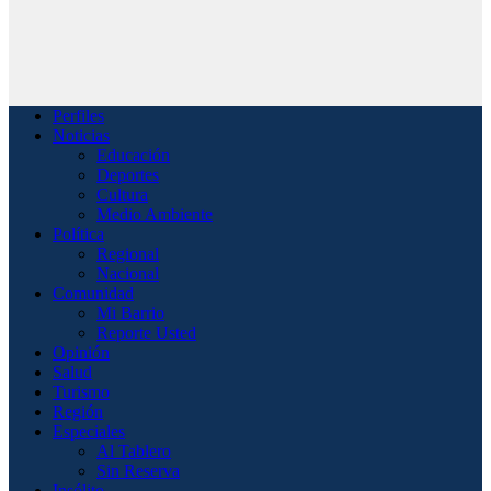
Perfiles
Noticias
Educación
Deportes
Cultura
Medio Ambiente
Política
Regional
Nacional
Comunidad
Mi Barrio
Reporte Usted
Opinión
Salud
Turismo
Región
Especiales
Al Tablero
Sin Reserva
Insólito