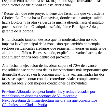
Departamento de Policía Meta, mejorando significativamente las
condiciones de visibilidad en esta arteria vial.
“Recuerden que este proyecto tiene dos fases, una que va desde la
Glorieta La Grama hasta Buenavista, donde está la antigua salida
hacia Bogotá, y la otra va desde la misma glorieta hasta el antiguo
puente sobre el rio Guatiquía” señaló, Jaime Rodriguez Arias,
gerente de Alborada.
El funcionario tambien destacó que, la modernización no solo
impacta la vía principal de la zona, sino que también contempla
sectores residenciales aledaños que requerían mejoras en materia de
alumbrado público. En ese sentido, explicó que varios barrios de la
zona fueron priorizados dentro del proyecto.
A la fecha, la ejecución de las obras supera el 70% de avance,
consolidándose como una de las intervenciones más importantes que
desarrolla Alborada en la comuna uno. Una vez finalizadas las dos
fases, se espera contar con dos corredores viales completamente
modernizados y con mejores condiciones de movilidad.
Continue
Previous
Alborada recupera luminarias y redes afectadas por
vandalismo en distintos sectores de Villavicencio
Reading
Next
Secretaría de Infraestructura mejora vía que conecta Los
Cámbulos con Ciudad Porfía