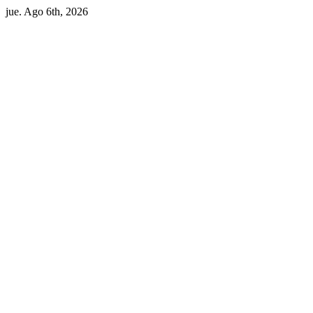
Skip
jue. Ago 6th, 2026
to
content