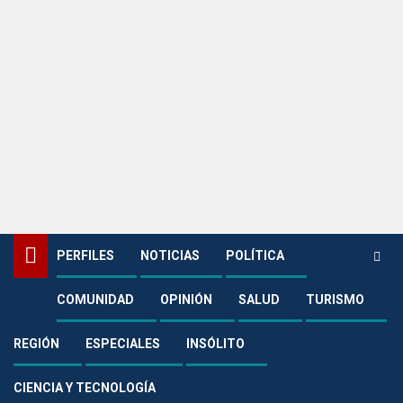
PERFILES
NOTICIAS
POLÍTICA
COMUNIDAD
OPINIÓN
SALUD
TURISMO
Home
Región
Procuraduría pone la lupa a convenio para obra vial por más $ 33 mil
millones en Puerto Rico, Meta
REGIÓN
ESPECIALES
INSÓLITO
Región
CIENCIA Y TECNOLOGÍA