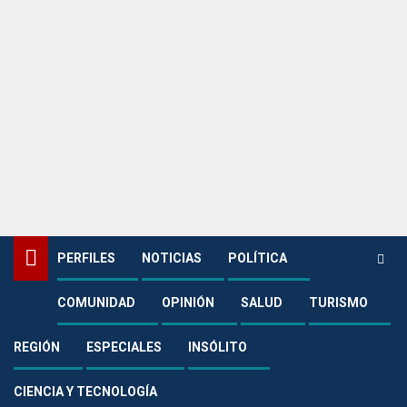
PERFILES
NOTICIAS
POLÍTICA
COMUNIDAD
OPINIÓN
SALUD
TURISMO
Home
Turismo
Se acerca la ‘Feria de Turismo Social’ que se realizará en el Parque de la
Vida Cofrem
REGIÓN
ESPECIALES
INSÓLITO
Turismo
CIENCIA Y TECNOLOGÍA