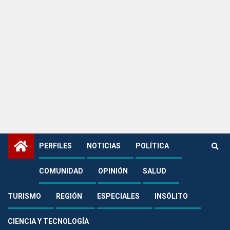
PERFILES
NOTICIAS
POLÍTICA
COMUNIDAD
OPINIÓN
SALUD
Home
Comunidad
¡Suben las tarifas de peajes en la vía al Llano!
Comunidad
TURISMO
REGIÓN
ESPECIALES
INSÓLITO
enero 1, 2025
CIENCIA Y TECNOLOGÍA