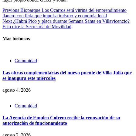
Continue
Previous
Bioparque Los Ocarros será vitrina del emprendimiento
llanero con feria que impulsa turismo y economía local
Reading
Next
¿Habrá Pico y placa durante Semana Santa en Villavicencio?
Esto dice la Secretaría de Movilidad
Más historias
Comunidad
Las obras complementarias del nuevo puente de Villa Julia que
se inaugura este miércoles
agosto 4, 2026
Comunidad
La Agencia de Empleo Cofrem recibe la renovación de su
autorización de funcionamiento
agosto 2, 2026