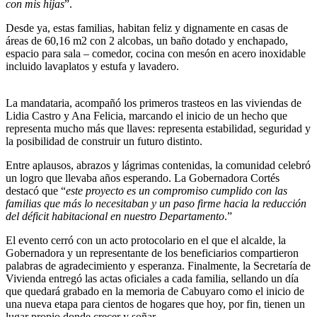
con mis hijas
”.
Desde ya, estas familias, habitan feliz y dignamente en casas de
áreas de 60,16 m2 con 2 alcobas, un baño dotado y enchapado,
espacio para sala – comedor, cocina con mesón en acero inoxidable
incluido lavaplatos y estufa y lavadero.
La mandataria, acompañó los primeros trasteos en las viviendas de
Lidia Castro y Ana Felicia, marcando el inicio de un hecho que
representa mucho más que llaves: representa estabilidad, seguridad y
la posibilidad de construir un futuro distinto.
Entre aplausos, abrazos y lágrimas contenidas, la comunidad celebró
un logro que llevaba años esperando. La Gobernadora Cortés
destacó que “
este proyecto es un compromiso cumplido con las
familias que más lo necesitaban y un paso firme hacia la reducción
del déficit habitacional en nuestro Departamento
.”
El evento cerró con un acto protocolario en el que el alcalde, la
Gobernadora y un representante de los beneficiarios compartieron
palabras de agradecimiento y esperanza. Finalmente, la Secretaría de
Vivienda entregó las actas oficiales a cada familia, sellando un día
que quedará grabado en la memoria de Cabuyaro como el inicio de
una nueva etapa para cientos de hogares que hoy, por fin, tienen un
lugar propio donde crecer y soñar.