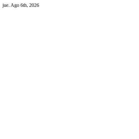
Skip
jue. Ago 6th, 2026
to
content