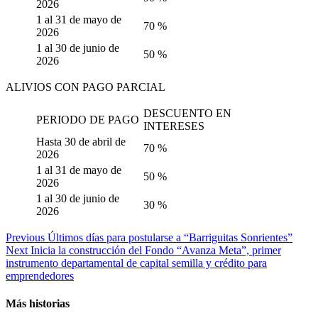
2026
1 al 31 de mayo de
70 %
2026
1 al 30 de junio de
50 %
2026
ALIVIOS CON PAGO PARCIAL
DESCUENTO EN
PERIODO DE PAGO
INTERESES
Hasta 30 de abril de
70 %
2026
1 al 31 de mayo de
50 %
2026
1 al 30 de junio de
30 %
2026
Continue
Previous
Últimos días para postularse a “Barriguitas Sonrientes”
Next
Inicia la construcción del Fondo “Avanza Meta”, primer
Reading
instrumento departamental de capital semilla y crédito para
emprendedores
Más historias