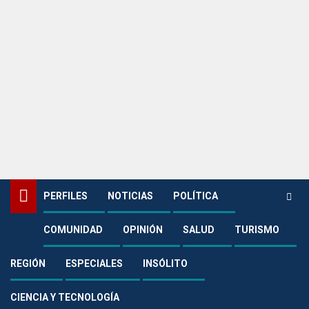
PERFILES
NOTICIAS
POLÍTICA
COMUNIDAD
OPINIÓN
SALUD
TURISMO
Home
Política
¡Baquero paga los errores Harman y enfrenta la peor crisis de agua en
Villavicencio!
REGIÓN
ESPECIALES
INSÓLITO
Política
CIENCIA Y TECNOLOGÍA