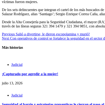
víctimas fueron mujeres.
De los seis delincuentes que integran el cartel de los más buscados de
Salazar Rodríguez, alias ‘Santiago’; Sergio Enrique Correa Caña, ali
Desde la Alta Consejería para la Seguridad Ciudadana, el mayor (RA) F
través de las líneas seguras 321 394 1479 y 321 394 9851, con absolu
Continue
Previous
Salió a divertirse, le dieron escopolamina y murió!
Next
Con operativos de control se fortalece la seguridad en el sector 
Reading
Más historias
Judicial
¡Capturado por agredir a la mujer!
julio 13, 2026
Judicial
Seguridad al barrio y estrategias preventivas le cierran el paso al 