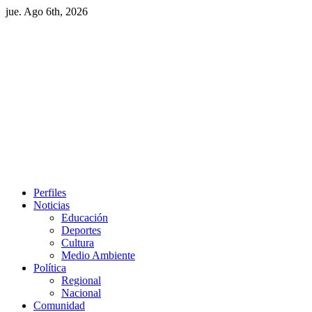
Skip
jue. Ago 6th, 2026
to
content
Primary
Perfiles
Menu
Noticias
Educación
Deportes
Cultura
Medio Ambiente
Política
Regional
Nacional
Comunidad