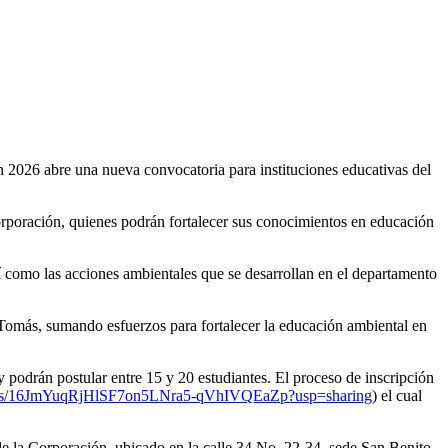
 2026 abre una nueva convocatoria para instituciones educativas del
orporación, quienes podrán fortalecer sus conocimientos en educación
sí como las acciones ambientales que se desarrollan en el departamento
o Tomás, sumando esfuerzos para fortalecer la educación ambiental en
podrán postular entre 15 y 20 estudiantes. El proceso de inscripción
olders/16JmYuqRjHlSF7on5LNra5-qVhIVQEaZp?usp=sharing
) el cual
de la Corporación, ubicado en la calle 34 No. 22-34, sede San Benito.