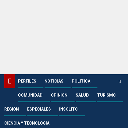
PERFILES
NOTICIAS
POLÍTICA
COMUNIDAD
OPINIÓN
SALUD
TURISMO
Home
Noticias
Medio Ambiente
Cormacarena liberó 120 animales víctimas de tráfico ilegal en la
Reserva Natural Yurumí
REGIÓN
ESPECIALES
INSÓLITO
Medio Ambiente
CIENCIA Y TECNOLOGÍA