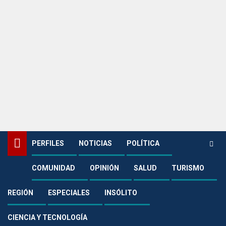
PERFILES
NOTICIAS
POLÍTICA
COMUNIDAD
OPINIÓN
SALUD
TURISMO
Home
Política
Darwin Castellanos agradece respaldo ciudadano tras la contundente
victoria del Centro Democrático en el Meta
REGIÓN
ESPECIALES
INSÓLITO
Política
CIENCIA Y TECNOLOGÍA