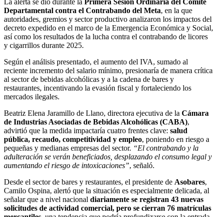
La alerta se dio durante la
Primera Sesión Ordinaria del Comité
Departamental contra el Contrabando del Meta
, en la que
autoridades, gremios y sector productivo analizaron los impactos del
decreto expedido en el marco de la Emergencia Económica y Social,
así como los resultados de la lucha contra el contrabando de licores
y cigarrillos durante 2025.
Según el análisis presentado, el aumento del IVA, sumado al
reciente incremento del salario mínimo, presionaría de manera crítica
al sector de bebidas alcohólicas y a la cadena de bares y
restaurantes, incentivando la evasión fiscal y fortaleciendo los
mercados ilegales.
Beatriz Elena Jaramillo de Llano, directora ejecutiva de la
Cámara
de Industrias Asociadas de Bebidas Alcohólicas (CABA)
,
advirtió que la medida impactaría cuatro frentes clave:
salud
pública, recaudo, competitividad y empleo
, poniendo en riesgo a
pequeñas y medianas empresas del sector.
“El contrabando y la
adulteración se verán beneficiados, desplazando el consumo legal y
aumentando el riesgo de intoxicaciones”
, señaló.
Desde el sector de bares y restaurantes, el presidente de
Asobares
,
Camilo Ospina, alertó que la situación es especialmente delicada, al
señalar que a nivel nacional
diariamente se registran 43 nuevas
solicitudes de actividad comercial, pero se cierran 76 matrículas
mercantiles
, una tendencia que podría profundizarse con la entrada