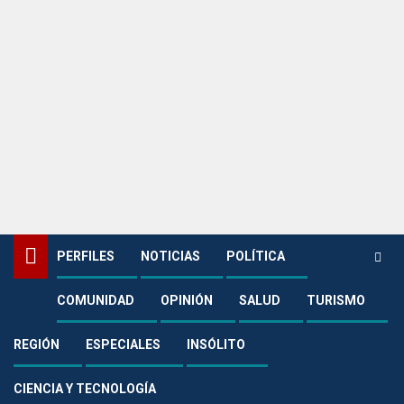
PERFILES
NOTICIAS
POLÍTICA
COMUNIDAD
OPINIÓN
SALUD
TURISMO
Home
Noticias
En octubre terminará la construcción del Cetro de Atención para la
Mujer
REGIÓN
ESPECIALES
INSÓLITO
Noticias
CIENCIA Y TECNOLOGÍA