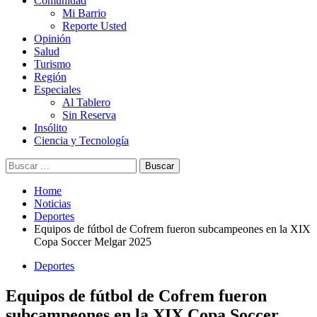
Comunidad
Mi Barrio
Reporte Usted
Opinión
Salud
Turismo
Región
Especiales
Al Tablero
Sin Reserva
Insólito
Ciencia y Tecnología
Buscar:
Home
Noticias
Deportes
Equipos de fútbol de Cofrem fueron subcampeones en la XIX
Copa Soccer Melgar 2025
Deportes
Equipos de fútbol de Cofrem fueron
subcampeones en la XIX Copa Soccer