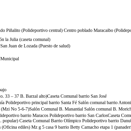
do Piñalito (Polideportivo central) Centro poblado Maracaibo (Polidepo
ón la Julia (caseta comunal)
 San Juan de Lozada (Puesto de salud)
 Municipal
bajo
o. 33 – 37 B. Barzal alto)Caseta Comunal barrio San José
ía Polideportivo principal barrio Santa Fé Salón comunal barrio Anton
no (Mzi No 5-6-7)Salón Comunal B. Manantial Salón comunal B. Morich
olideportivo barrio Maracos Polideportivo barrio San CarlosCaseta Comu
B. popular) Caseta Comunal Barrio Olímpico Polideportivo barrio Danu
ia (Oficina ediles) Mz g 5 casa 9 barrio Betty Camacho etapa 1 (panad