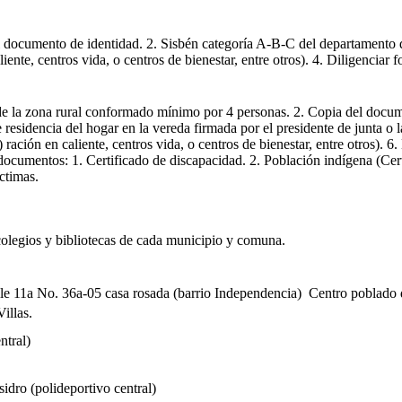
del documento de identidad. 2. Sisbén categoría A-B-C del departament
nte, centros vida, o centros de bienestar, entre otros). 4. Diligenciar 
r de la zona rural conformado mínimo por 4 personas. 2. Copia del docu
 residencia del hogar en la vereda firmada por el presidente de junta o
ración en caliente, centros vida, o centros de bienestar, entre otros). 
ocumentos: 1. Certificado de discapacidad. 2. Población indígena (Certi
íctimas.
colegios y bibliotecas de cada municipio y comuna.
lle 11a No. 36a-05 casa rosada (barrio Independencia) Centro poblado 
illas.
ntral)
idro (polideportivo central)