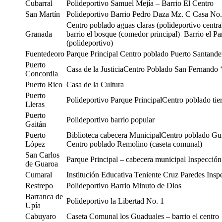
Cubarral
Polideportivo Samuel Mejía – Barrio El Centro
San Martín
Polideportivo Barrio Pedro Daza Mz. C Casa No. 
Centro poblado aguas claras (polideportivo centr
Granada
barrio el bosque (comedor principal) Barrio el Pa
(polideportivo)
Fuentedeoro
Parque Principal Centro poblado Puerto Santand
Puerto
Casa de la JusticiaCentro Poblado San Fernando ‘
Concordia
Puerto Rico
Casa de la Cultura
Puerto
Polideportivo Parque PrincipalCentro poblado tie
Lleras
Puerto
Polideportivo barrio popular
Gaitán
Puerto
Biblioteca cabecera MunicipalCentro poblado Gui
López
Centro poblado Remolino (caseta comunal)
San Carlos
Parque Principal – cabecera municipal Inspección
de Guaroa
Cumaral
Institución Educativa Teniente Cruz Paredes Insp
Restrepo
Polideportivo Barrio Minuto de Dios
Barranca de
Polideportivo la Libertad No. 1
Upía
Cabuyaro
Caseta Comunal los Guaduales – barrio el centro