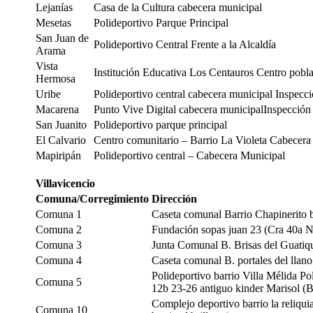
Lejanías
Casa de la Cultura cabecera municipal
Mesetas
Polideportivo Parque Principal
San Juan de
Polideportivo Central Frente a la Alcaldía
Arama
Vista
Institución Educativa Los Centauros Centro pobla
Hermosa
Uribe
Polideportivo central cabecera municipal Inspecci
Macarena
Punto Vive Digital cabecera municipalInspección
San Juanito
Polideportivo parque principal
El Calvario
Centro comunitario – Barrio La Violeta Cabecera
Mapiripán
Polideportivo central – Cabecera Municipal
Villavicencio
Comuna/Corregimiento
Dirección
Comuna 1
Caseta comunal Barrio Chapinerito 
Comuna 2
Fundación sopas juan 23 (Cra 40a N
Comuna 3
Junta Comunal B. Brisas del Guatiqu
Comuna 4
Caseta comunal B. portales del lla
Polideportivo barrio Villa Mélida P
Comuna 5
12b 23-26 antiguo kinder Marisol (
Complejo deportivo barrio la reliqu
Comuna 10