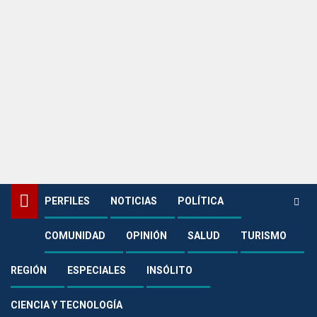
PERFILES
NOTICIAS
POLÍTICA
COMUNIDAD
OPINIÓN
SALUD
TURISMO
Home
Noticias
Cultura
Inscriba a sus hijos en los talleres de cultura del Parque de la Vida
Cofrem
REGIÓN
ESPECIALES
INSÓLITO
Cultura
CIENCIA Y TECNOLOGÍA