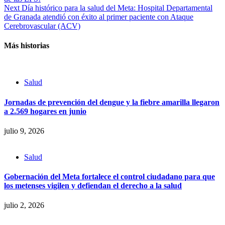
Reading
Next
Día histórico para la salud del Meta: Hospital Departamental
de Granada atendió con éxito al primer paciente con Ataque
Cerebrovascular (ACV)
Más historias
Salud
Jornadas de prevención del dengue y la fiebre amarilla llegaron
a 2.569 hogares en junio
julio 9, 2026
Salud
Gobernación del Meta fortalece el control ciudadano para que
los metenses vigilen y defiendan el derecho a la salud
julio 2, 2026