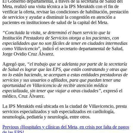
El Gobierno departamental, a través de la secretaría de Salud del
Meta, realizó una visita técnica a la IPS Merakids con el fin de
verificar la oferta, revisar las condiciones de habilitación, prestación
de servicios y ayudar a disminuir la congestión en atención a
pacientes en instituciones de salud de la capital del Meta.
“Concluida la visita, se determinó el buen servicio que la
Institución Prestadora de Servicios otorga a los pacientes, con
especialidades que no son fáciles de tener en ciudades intermedias
como Villavicencio
”, indicó el secretario departamental de Salud,
Jorge Ovidio Cruz Álvarez.
Agregó que,
“el trabajo que se adelanta por parte de la secretaría
de Salud es lograr que las EPS, que están contratando y otras que
no lo están haciendo, se acerquen a estas entidades prestadoras de
servicios y sus usuarios o afiliados, para que puedan tener una
oportunidad en Villavicencio de recibir atención médica
especializada, sin tener que viajar a otras ciudades”
, expresó el
médico, Cruz Álvarez.
La IPS Merakids está ubicada en la ciudad de Villavicencio, presta
servicios especializados y sub especializados en cardiología,
neumología, pediatría y neurología, entre otros.
Continue
Previous
¡Hospitales y clínicas del Meta, en crisis por falta de pagos
de las EPS!