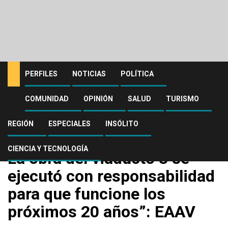
PERFILES
NOTICIAS
POLÍTICA
COMUNIDAD
OPINIÓN
SALUD
TURISMO
Home
Comunidad
La obra del viaducto 3 se ejecutó con responsabilidad para que
funcione los próximos 20 años”: EAAV
REGIÓN
ESPECIALES
INSÓLITO
Comunidad
CIENCIA Y TECNOLOGÍA
La obra del viaducto 3 se
ejecutó con responsabilidad
para que funcione los
próximos 20 años”: EAAV