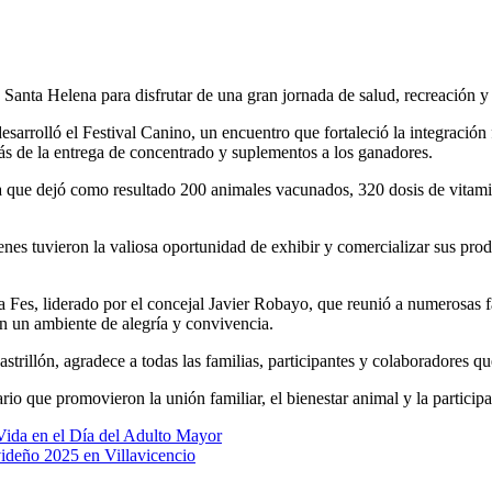
 Santa Helena para disfrutar de una gran jornada de salud, recreación y
esarrolló el Festival Canino, un encuentro que fortaleció la integració
ás de la entrega de concentrado y suplementos a los ganadores.
a que dejó como resultado 200 animales vacunados, 320 dosis de vitami
enes tuvieron la valiosa oportunidad de exhibir y comercializar sus pr
ta Fes, liderado por el concejal Javier Robayo, que reunió a numerosas fa
en un ambiente de alegría y convivencia.
trillón, agradece a todas las familias, participantes y colaboradores qu
 que promovieron la unión familiar, el bienestar animal y la particip
Vida en el Día del Adulto Mayor
videño 2025 en Villavicencio