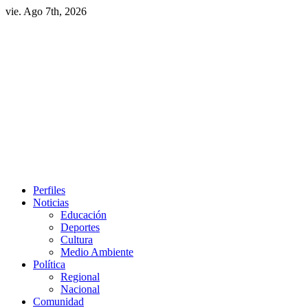
Skip
vie. Ago 7th, 2026
to
content
Primary
Perfiles
Menu
Noticias
Educación
Deportes
Cultura
Medio Ambiente
Política
Regional
Nacional
Comunidad