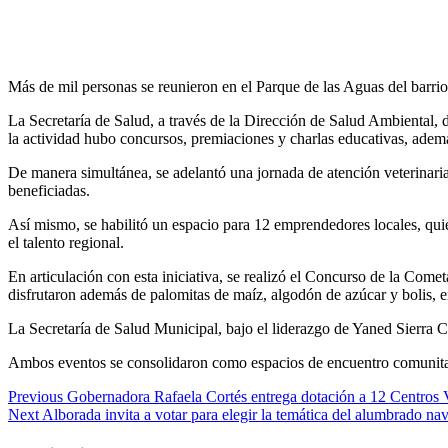
Más de mil personas se reunieron en el Parque de las Aguas del barrio
La Secretaría de Salud, a través de la Dirección de Salud Ambiental, d
la actividad hubo concursos, premiaciones y charlas educativas, adem
De manera simultánea, se adelantó una jornada de atención veterinari
beneficiadas.
Así mismo, se habilitó un espacio para 12 emprendedores locales, qui
el talento regional.
En articulación con esta iniciativa, se realizó el Concurso de la Come
disfrutaron además de palomitas de maíz, algodón de azúcar y bolis, 
La Secretaría de Salud Municipal, bajo el liderazgo de Yaned Sierra Cas
Ambos eventos se consolidaron como espacios de encuentro comunitario
Continue
Previous
Gobernadora Rafaela Cortés entrega dotación a 12 Centros 
Next
Alborada invita a votar para elegir la temática del alumbrado na
Reading