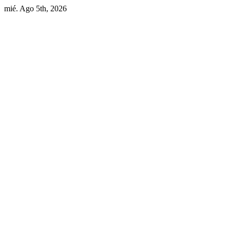
Skip
mié. Ago 5th, 2026
to
content