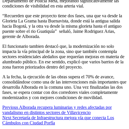
Departamento de Policía Meta, mejorando significativamente las
condiciones de visibilidad en esta arteria vial.
“Recuerden que este proyecto tiene dos fases, una que va desde la
Glorieta La Grama hasta Buenavista, donde está la antigua salida
hacia Bogotá, y la otra va desde la misma glorieta hasta el antiguo
puente sobre el rio Guatiquía” señaló, Jaime Rodriguez Arias,
gerente de Alborada.
El funcionario tambien destacó que, la modernización no solo
impacta la vía principal de la zona, sino que también contempla
sectores residenciales aledaños que requerían mejoras en materia de
alumbrado público. En ese sentido, explicó que varios barrios de la
zona fueron priorizados dentro del proyecto.
A la fecha, la ejecución de las obras supera el 70% de avance,
consolidándose como una de las intervenciones más importantes que
desarrolla Alborada en la comuna uno. Una vez finalizadas las dos
fases, se espera contar con dos corredores viales completamente
modernizados y con mejores condiciones de movilidad.
Continue
Previous
Alborada recupera luminarias y redes afectadas por
vandalismo en distintos sectores de Villavicencio
Reading
Next
Secretaría de Infraestructura mejora vía que conecta Los
Cámbulos con Ciudad Porfía