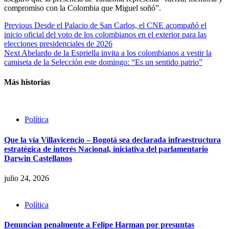
compromiso con la Colombia que Miguel soñó”.
Continue
Previous
Desde el Palacio de San Carlos, el CNE acompañó el
inicio oficial del voto de los colombianos en el exterior para las
Reading
elecciones presidenciales de 2026
Next
Abelardo de la Espriella invita a los colombianos a vestir la
camiseta de la Selección este domingo: “Es un sentido patrio”
Más historias
Política
Que la vía Villavicencio – Bogotá sea declarada infraestructura
estratégica de interés Nacional, iniciativa del parlamentario
Darwin Castellanos
julio 24, 2026
Política
Denuncian penalmente a Felipe Harman por presuntas