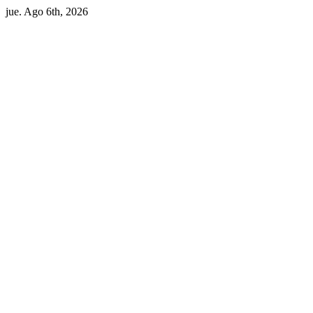
Skip
jue. Ago 6th, 2026
to
content