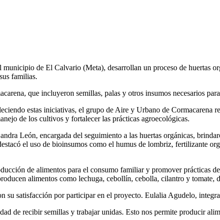
 municipio de El Calvario (Meta), desarrollan un proceso de huertas 
sus familias.
macarena, que incluyeron semillas, palas y otros insumos necesarios para 
aleciendo estas iniciativas, el grupo de Aire y Urbano de Cormacarena 
nejo de los cultivos y fortalecer las prácticas agroecológicas.
 Sandra León, encargada del seguimiento a las huertas orgánicas, brindaro
destacó el uso de bioinsumos como el humus de lombriz, fertilizante orgá
 producción de alimentos para el consumo familiar y promover prácticas d
es producen alimentos como lechuga, cebollín, cebolla, cilantro y tomate
n su satisfacción por participar en el proyecto. Eulalia Agudelo, integ
 de recibir semillas y trabajar unidas. Esto nos permite producir alime