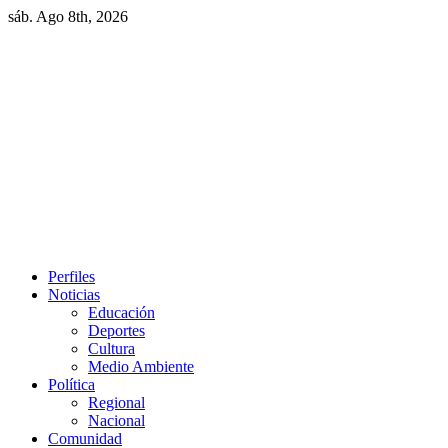
Skip
sáb. Ago 8th, 2026
to
content
Primary
Perfiles
Menu
Noticias
Educación
Deportes
Cultura
Medio Ambiente
Política
Regional
Nacional
Comunidad