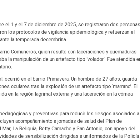
tre el 1 y el 7 de diciembre de 2025, se registraron dos persona
on los protocolos de vigilancia epidemiológica y refuerzan el
urante la temporada decembrina.
barrio Comuneros, quien resultó con laceraciones y quemaduras
a la manipulación de un artefacto tipo ‘volador’. Fue atendida e
torio.
, ocurrió en el barrio Primavera. Un hombre de 27 años, guarda
nes oculares tras la explosión de un artefacto tipo ‘marrano’. El
da en la región lagrimal externa y una laceración en la córnea
 pedagógicas y preventivas para reducir los riesgos asociados a
incluyen acompañamiento a jornadas de salud del Plan de
l Mar, La Reliquia, Betty Camacho y San Antonio, con apoyo del
idades de sensibilización dirigidas a uniformados de la Policía