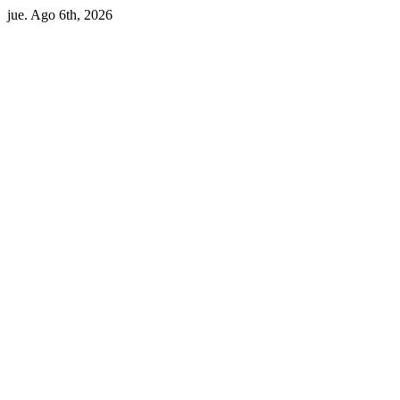
Skip
jue. Ago 6th, 2026
to
content