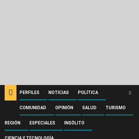
PERFILES
NOTICIAS
POLÍTICA
COMUNIDAD
OPINIÓN
SALUD
TURISMO
Home
Noticias
Judicial
¡Un hombre capturado y un negocio sellado por vender licor adulterado
en Villavicencio!
REGIÓN
ESPECIALES
INSÓLITO
Judicial
CIENCIA Y TECNOLOGÍA