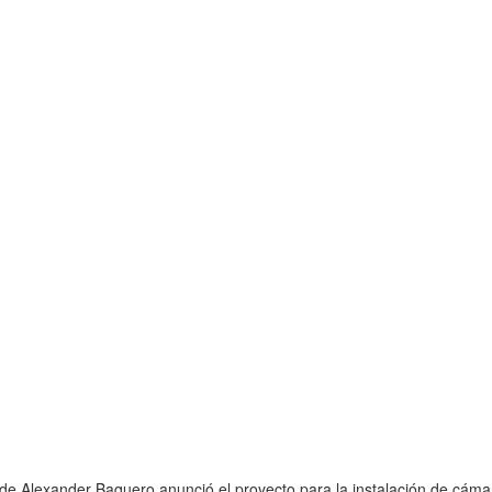
lcalde Alexander Baquero anunció el proyecto para la instalación de cáma