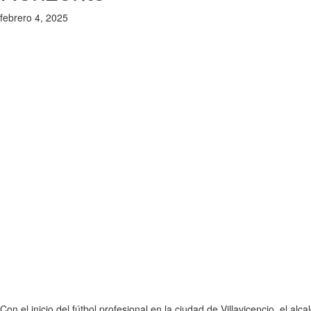
febrero 4, 2025
Con el inicio del fútbol profesional en la ciudad de Villavicencio, el a