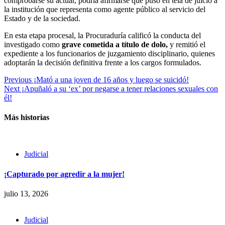
comprobarse su actuar, podría afirmarse que puso en tela de juicio a
la institución que representa como agente público al servicio del
Estado y de la sociedad.
En esta etapa procesal, la Procuraduría calificó la conducta del
investigado como
grave cometida a título de dolo,
y remitió el
expediente a los funcionarios de juzgamiento disciplinario, quienes
adoptarán la decisión definitiva frente a los cargos formulados.
Previous
¡Mató a una joven de 16 años y luego se suicidó!
Next
¡Apuñaló a su ‘ex’ por negarse a tener relaciones sexuales con
él!
Más historias
Judicial
¡Capturado por agredir a la mujer!
julio 13, 2026
Judicial