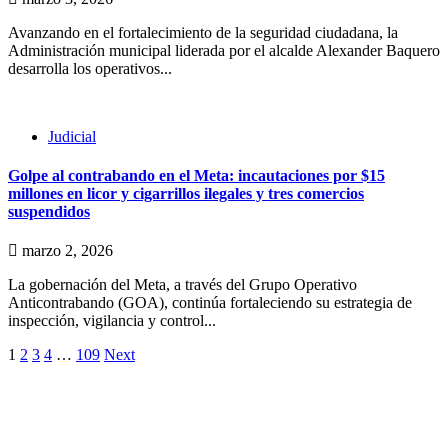
Avanzando en el fortalecimiento de la seguridad ciudadana, la
Administración municipal liderada por el alcalde Alexander Baquero
desarrolla los operativos...
Judicial
Golpe al contrabando en el Meta: incautaciones por $15
millones en licor y cigarrillos ilegales y tres comercios
suspendidos
marzo 2, 2026
La gobernación del Meta, a través del Grupo Operativo
Anticontrabando (GOA), continúa fortaleciendo su estrategia de
inspección, vigilancia y control...
1
2
3
4
…
109
Next