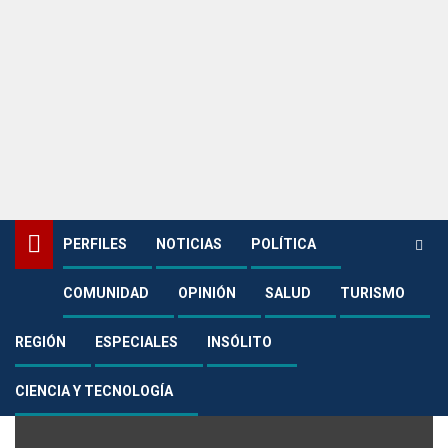
PERFILES
NOTICIAS
POLÍTICA
COMUNIDAD
OPINIÓN
SALUD
TURISMO
Home
Última Hora
Última Hora
REGIÓN
ESPECIALES
INSÓLITO
CIENCIA Y TECNOLOGÍA