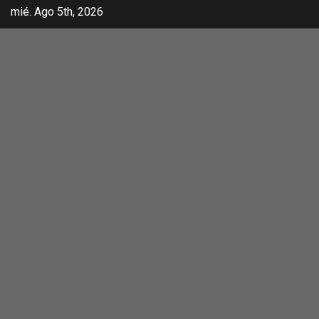
Skip
mié. Ago 5th, 2026
to
content