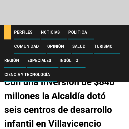
PERFILES
NOTICIAS
POLÍTICA
COMUNIDAD
OPINIÓN
SALUD
TURISMO
Home
Noticias
Con una inversión de $840 millones la Alcaldía dotó seis centros de
desarrollo infantil en Villavicencio
REGIÓN
ESPECIALES
INSÓLITO
Noticias
CIENCIA Y TECNOLOGÍA
Con una inversión de $840
millones la Alcaldía dotó
seis centros de desarrollo
infantil en Villavicencio