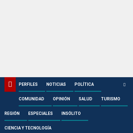
PERFILES
NOTICIAS
POLÍTICA
COMUNIDAD
OPINIÓN
SALUD
TURISMO
Home
Política
Prorinoquia colaboró en la organización de una gira por el Mato Grosso
brasilero
REGIÓN
ESPECIALES
INSÓLITO
Política
CIENCIA Y TECNOLOGÍA