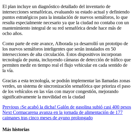
El plan incluye un diagnóstico detallado del inventario de
intersecciones semafóricas, evaluando su estado actual y definiendo
puntos estratégicos para la instalación de nuevos semáforos, lo que
resulta especialmente necesario ya que la ciudad no contaba con un
mantenimiento integral de su red semafórica desde hace más de
ocho años.
Como parte de este avance, Alborada ya desarrolló un prototipo de
los nuevos semáforos inteligentes que serán instalados en 50
intersecciones de alta circulación. Estos dispositivos incorporan
tecnología de punta, incluyendo cámaras de detección de tráfico que
permiten medir en tiempo real el flujo vehicular en cada sentido de
la vía.
Gracias a esta tecnología, se podrán implementar las llamadas zonas
verdes, un sistema de sincronización semafórica que prioriza el paso
de los vehículos en las vías con mayor congestión, mejorando
significativamente la movilidad en la ciudad
Continue
Previous
¡Se acabó la dicha! Galón de gasolina subió casi 400 pesos
Next
Cormacarena avanza en la jornada de alimentación de 177
Reading
caimanes tras cinco meses de ayuno prolongado
Más historias