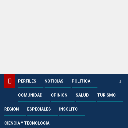
PERFILES
NOTICIAS
POLÍTICA
COMUNIDAD
OPINIÓN
SALUD
TURISMO
Home
Uncategorized
Cormacarena avanza en la jornada de alimentación de 177 caimanes
tras cinco meses de ayuno prolongado
REGIÓN
ESPECIALES
INSÓLITO
Uncategorized
CIENCIA Y TECNOLOGÍA