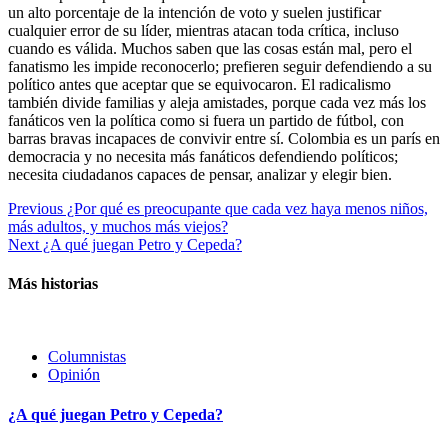
un alto porcentaje de la intención de voto y suelen justificar
cualquier error de su líder, mientras atacan toda crítica, incluso
cuando es válida. Muchos saben que las cosas están mal, pero el
fanatismo les impide reconocerlo; prefieren seguir defendiendo a su
político antes que aceptar que se equivocaron. El radicalismo
también divide familias y aleja amistades, porque cada vez más los
fanáticos ven la política como si fuera un partido de fútbol, con
barras bravas incapaces de convivir entre sí. Colombia es un parís en
democracia y no necesita más fanáticos defendiendo políticos;
necesita ciudadanos capaces de pensar, analizar y elegir bien.
Continue
Previous
¿Por qué es preocupante que cada vez haya menos niños,
más adultos, y muchos más viejos?
Reading
Next
¿A qué juegan Petro y Cepeda?
Más historias
Columnistas
Opinión
¿A qué juegan Petro y Cepeda?