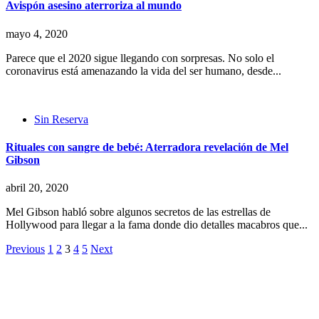
Avispón asesino aterroriza al mundo
mayo 4, 2020
Parece que el 2020 sigue llegando con sorpresas. No solo el
coronavirus está amenazando la vida del ser humano, desde...
Sin Reserva
Rituales con sangre de bebé: Aterradora revelación de Mel
Gibson
abril 20, 2020
Mel Gibson habló sobre algunos secretos de las estrellas de
Hollywood para llegar a la fama donde dio detalles macabros que...
Paginación
Previous
1
2
3
4
5
Next
de
entradas