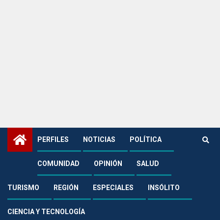
PERFILES
NOTICIAS
POLÍTICA
COMUNIDAD
OPINIÓN
SALUD
Home
Puerto López
Puerto López
TURISMO
REGIÓN
ESPECIALES
INSÓLITO
CIENCIA Y TECNOLOGÍA